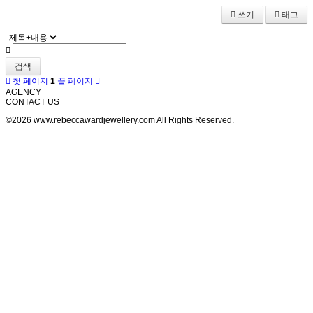
쓰기
태그
검색
첫 페이지
1
끝 페이지
AGENCY
CONTACT US
©2026 www.rebeccawardjewellery.com All Rights Reserved.