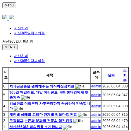
Menu
서산치과
서산365일치과의원
서산365일치과의원
MENU
서산치과
서산365일치과의원
조
번
글쓴
제목
날짜
회
호
이
수
6
치과공포증을 완화해주는 의식하진정치료
admin
2026.05.04
308
365일 매일진료, 매일 야간진료 바쁜 현대인에게 맞
5
admin
2026.05.04
347
춤치과
임플란트 식립부터 사후관리까지 꼼꼼하게 약속합니
4
admin
2026.05.04
308
다
3
개인별 상태를 고려한 단계별 임플란트 진료
admin
2026.05.04
315
2
구강외과,보존과 분과별 전문의 협진진료
admin
2026.05.04
479
1
서산365일치과의원을 소개합니다
admin
2026.05.04
414